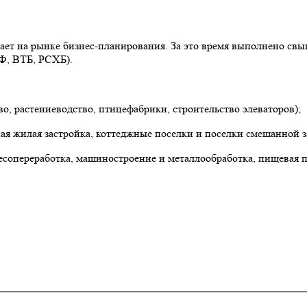
ает на рынке бизнес-планирования. За это время выполнено св
Ф, ВТБ, РСХБ).
о, растениеводство, птицефабрики, строительство элеваторов);
ая жилая застройка, коттеджные поселки и поселки смешанной 
лесопереработка, машиностроение и металлообработка, пищева