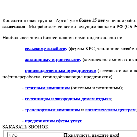
Консалтинговая группа "Арго" уже
более 15 лет
успешно работ
заказчиков
. Мы работаем со всеми ведущим банками РФ (СБ Р
Наибольшее число бизнес-планов нами подготовлено по:
-
сельскому хозяйству
(фермы КРС, тепличное хозяйств
-
жилищному строительству
(комплексная многоэтажн
-
производственным предприятиям
(лесозаготовка и 
нефтепереработка, горнодобывающие предприятия)
-
торговым компаниям
(оптовым и розничным);
-
гостиницам и загородным домам отдыха
;
-
транспортным компаниям
и
логистическим центрам
;
-
предприятиям сферы услуг
.
ЗАКАЗАТЬ ЗВОНОК
Пожалуйста, введите имя!